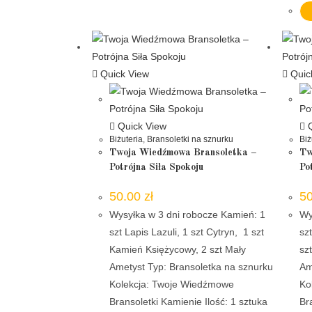
Quick View
Quic
Quick View
Q
Biżuteria
,
Bransoletki na sznurku
Biż
Twoja Wiedźmowa Bransoletka –
Tw
Potrójna Siła Spokoju
Pot
50.00
zł
5
Wysyłka w 3 dni robocze Kamień: 1
Wy
szt Lapis Lazuli, 1 szt Cytryn, 1 szt
sz
Kamień Księżycowy, 2 szt Mały
sz
Ametyst Typ: Bransoletka na sznurku
Am
Kolekcja: Twoje Wiedźmowe
Ko
Bransoletki Kamienie Ilość: 1 sztuka
Br