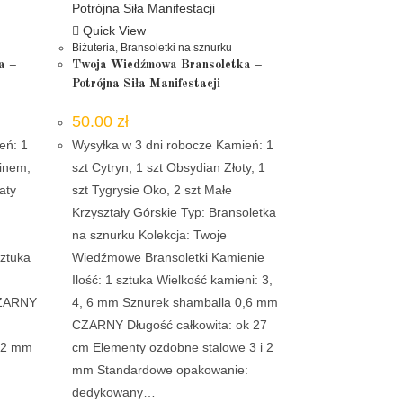
Quick View
Biżuteria
,
Bransoletki na sznurku
a –
Twoja Wiedźmowa Bransoletka –
Potrójna Siła Manifestacji
50.00
zł
eń: 1
Wysyłka w 3 dni robocze Kamień: 1
binem,
szt Cytryn, 1 szt Obsydian Złoty, 1
aty
szt Tygrysie Oko, 2 szt Małe
Krzyształy Górskie Typ: Bransoletka
na sznurku Kolekcja: Twoje
sztuka
Wiedźmowe Bransoletki Kamienie
Ilość: 1 sztuka Wielkość kamieni: 3,
CZARNY
4, 6 mm Sznurek shamballa 0,6 mm
CZARNY Długość całkowita: ok 27
i 2 mm
cm Elementy ozdobne stalowe 3 i 2
mm Standardowe opakowanie:
dedykowany…