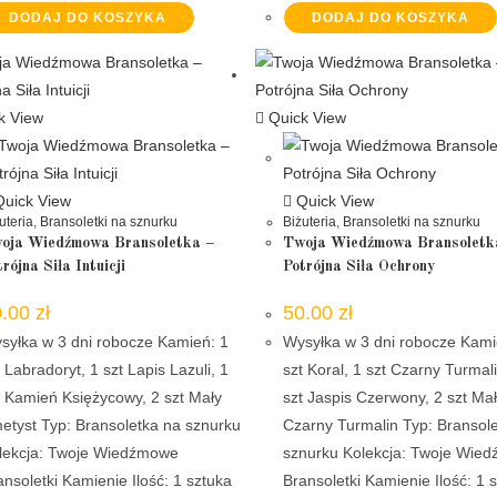
DODAJ DO KOSZYKA
DODAJ DO KOSZYKA
k View
Quick View
uick View
Quick View
uteria
,
Bransoletki na sznurku
Biżuteria
,
Bransoletki na sznurku
oja Wiedźmowa Bransoletka –
Twoja Wiedźmowa Bransoletk
rójna Siła Intuicji
Potrójna Siła Ochrony
0.00
zł
50.00
zł
syłka w 3 dni robocze Kamień: 1
Wysyłka w 3 dni robocze Kami
t Labradoryt, 1 szt Lapis Lazuli, 1
szt Koral, 1 szt Czarny Turmali
t Kamień Księżycowy, 2 szt Mały
szt Jaspis Czerwony, 2 szt Ma
etyst Typ: Bransoletka na sznurku
Czarny Turmalin Typ: Bransol
lekcja: Twoje Wiedźmowe
sznurku Kolekcja: Twoje Wie
ansoletki Kamienie Ilość: 1 sztuka
Bransoletki Kamienie Ilość: 1 