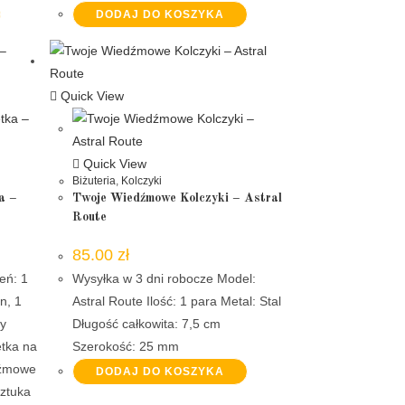
DODAJ DO KOSZYKA
Quick View
Quick View
Biżuteria
,
Kolczyki
a –
Twoje Wiedźmowe Kolczyki – Astral
Route
85.00
zł
eń: 1
Wysyłka w 3 dni robocze Model:
n, 1
Astral Route Ilość: 1 para Metal: Stal
ły
Długość całkowita: 7,5 cm
etka na
Szerokość: 25 mm
dźmowe
DODAJ DO KOSZYKA
sztuka