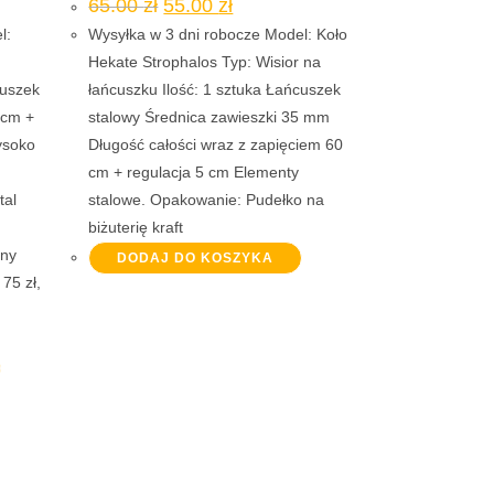
na
Pierwotna
Aktualna
65.00
zł
55.00
zł
cena
cena
:
wynosiła:
wynosi:
l:
Wysyłka w 3 dni robocze Model: Koło
 zł.
65.00 zł.
55.00 zł.
Hekate Strophalos Typ: Wisior na
cuszek
łańcuszku Ilość: 1 sztuka Łańcuszek
 cm +
stalowy Średnica zawieszki 35 mm
ysoko
Długość całości wraz z zapięciem 60
cm + regulacja 5 cm Elementy
tal
stalowe. Opakowanie: Pudełko na
biżuterię kraft
eny
DODAJ DO KOSZYKA
 75 zł,