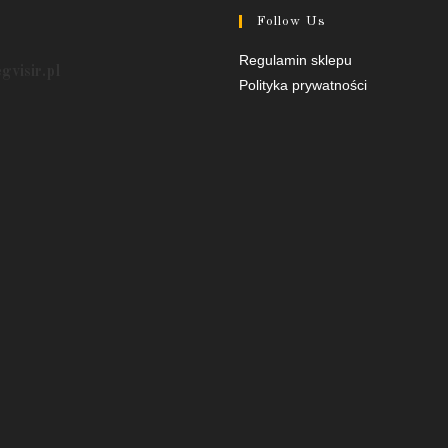
Follow Us
Opens
Opens
Regulamin sklepu
egvisir.pl
in
in
Polityka prywatności
a
a
new
new
tab
tab