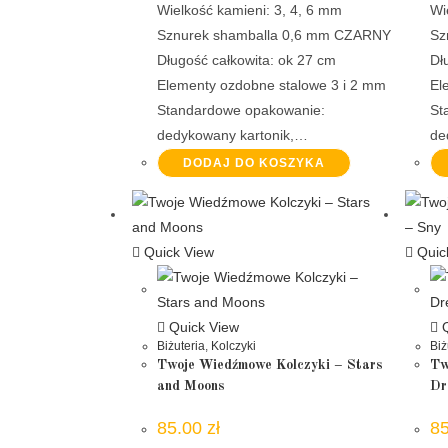
Wielkość kamieni: 3, 4, 6 mm
Wi
Sznurek shamballa 0,6 mm CZARNY
Sz
Długość całkowita: ok 27 cm
Dł
Elementy ozdobne stalowe 3 i 2 mm
El
Standardowe opakowanie:
St
dedykowany kartonik,…
de
DODAJ DO KOSZYKA
Quick View
Quic
Quick View
Q
Biżuteria
,
Kolczyki
Biż
Twoje Wiedźmowe Kolczyki – Stars
Tw
and Moons
Dr
85.00
zł
8