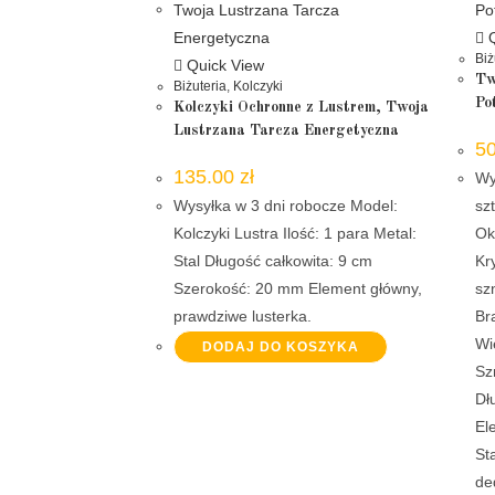
Q
Biż
Quick View
Tw
Biżuteria
,
Kolczyki
Po
Kolczyki Ochronne z Lustrem, Twoja
Lustrzana Tarcza Energetyczna
5
135.00
zł
Wy
Wysyłka w 3 dni robocze Model:
sz
Kolczyki Lustra Ilość: 1 para Metal:
Ok
Stal Długość całkowita: 9 cm
Kr
Szerokość: 20 mm Element główny,
sz
prawdziwe lusterka.
Br
Wi
DODAJ DO KOSZYKA
Sz
Dł
El
St
de