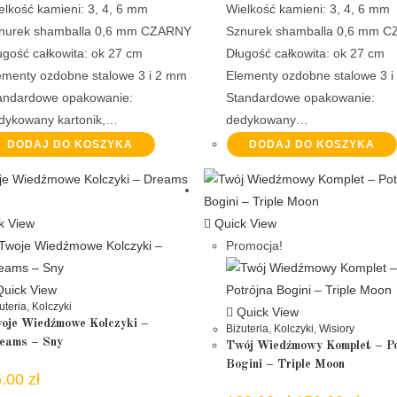
elkość kamieni: 3, 4, 6 mm
Wielkość kamieni: 3, 4, 6 mm
nurek shamballa 0,6 mm CZARNY
Sznurek shamballa 0,6 mm 
ugość całkowita: ok 27 cm
Długość całkowita: ok 27 cm
ementy ozdobne stalowe 3 i 2 mm
Elementy ozdobne stalowe 3 
andardowe opakowanie:
Standardowe opakowanie:
dykowany kartonik,…
dedykowany…
DODAJ DO KOSZYKA
DODAJ DO KOSZYKA
k View
Quick View
Promocja!
uick View
uteria
,
Kolczyki
Quick View
oje Wiedźmowe Kolczyki –
Biżuteria
,
Kolczyki
,
Wisiory
eams – Sny
Twój Wiedźmowy Komplet – Po
Bogini – Triple Moon
5.00
zł