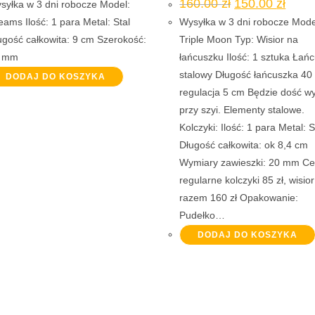
Pierwotna
Aktual
160.00
zł
150.00
zł
syłka w 3 dni robocze Model:
cena
cena
wynosiła:
wynosi
eams Ilość: 1 para Metal: Stal
Wysyłka w 3 dni robocze Mode
160.00 zł.
150.00
ugość całkowita: 9 cm Szerokość:
Triple Moon Typ: Wisior na
 mm
łańcuszku Ilość: 1 sztuka Łań
stalowy Długość łańcuszka 40
DODAJ DO KOSZYKA
regulacja 5 cm Będzie dość w
przy szyi. Elementy stalowe.
Kolczyki: Ilość: 1 para Metal: S
Długość całkowita: ok 8,4 cm
Wymiary zawieszki: 20 mm C
regularne kolczyki 85 zł, wisior
razem 160 zł Opakowanie:
Pudełko…
DODAJ DO KOSZYKA