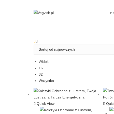
Skip
to
H
content
Widok:
16
32
Wszystko
Quick View
Quic