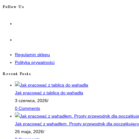
Follow Us
Opens
in
a
Opens
new
in
tab
a
Regulamin sklepu
new
Polityka prywatności
tab
Recent Posts
Jak pracować z tablicą do wahadła
3 czerwca, 2026
/
0 Comments
Jak pracować z wahadłem. Prosty przewodnik dla początkujący
26 maja, 2026
/