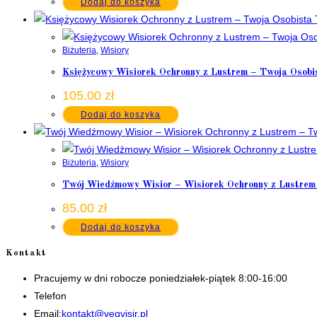
Dodaj do koszyka
Biżuteria
,
Wisiory
Księżycowy Wisiorek Ochronny z Lustrem – Twoja Osobi
105.00
zł
Dodaj do koszyka
Biżuteria
,
Wisiory
Twój Wiedźmowy Wisior – Wisiorek Ochronny z Lustrem
85.00
zł
Dodaj do koszyka
Kontakt
Pracujemy w dni robocze poniedziałek-piątek 8:00-16:00
Telefon
+48 535506601
Opens
Email:
kontakt@vegvisir.pl