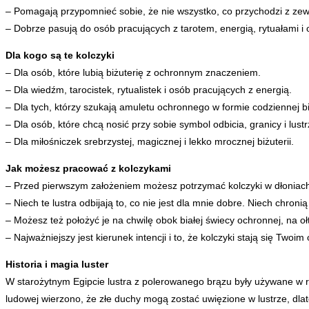
– Pomagają przypomnieć sobie, że nie wszystko, co przychodzi z zew
– Dobrze pasują do osób pracujących z tarotem, energią, rytuałami i
Dla kogo są te kolczyki
– Dla osób, które lubią biżuterię z ochronnym znaczeniem.
– Dla wiedźm, tarocistek, rytualistek i osób pracujących z energią.
– Dla tych, którzy szukają amuletu ochronnego w formie codziennej biż
– Dla osób, które chcą nosić przy sobie symbol odbicia, granicy i lustr
– Dla miłośniczek srebrzystej, magicznej i lekko mrocznej biżuterii.
Jak możesz pracować z kolczykami
– Przed pierwszym założeniem możesz potrzymać kolczyki w dłoniach 
– Niech te lustra odbijają to, co nie jest dla mnie dobre. Niech chroni
– Możesz też położyć je na chwilę obok białej świecy ochronnej, na o
– Najważniejszy jest kierunek intencji i to, że kolczyki stają się Two
Historia i magia luster
W starożytnym Egipcie lustra z polerowanego brązu były używane w ry
ludowej wierzono, że złe duchy mogą zostać uwięzione w lustrze, dla