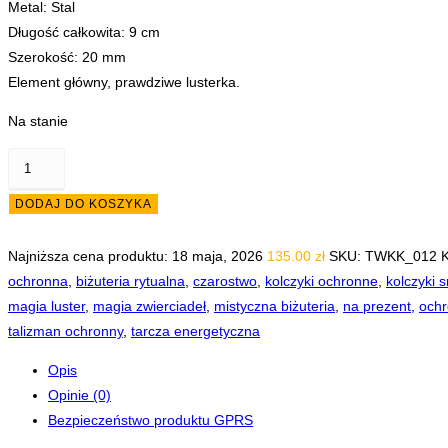
Metal: Stal
Długość całkowita: 9 cm
Szerokość: 20 mm
Element główny, prawdziwe lusterka.
Na stanie
ilość
Kolczyki
DODAJ DO KOSZYKA
Ochronne
z
Najniższa cena produktu:
18 maja, 2026
135.00
zł
SKU:
TWKK_012
K
Lustrem,
ochronna
,
biżuteria rytualna
,
czarostwo
,
kolczyki ochronne
,
kolczyki 
Twoja
magia luster
,
magia zwierciadeł
,
mistyczna biżuteria
,
na prezent
,
ochr
Lustrzana
talizman ochronny
,
tarcza energetyczna
Tarcza
Energetyczna
Opis
Opinie (0)
Bezpieczeństwo produktu GPRS