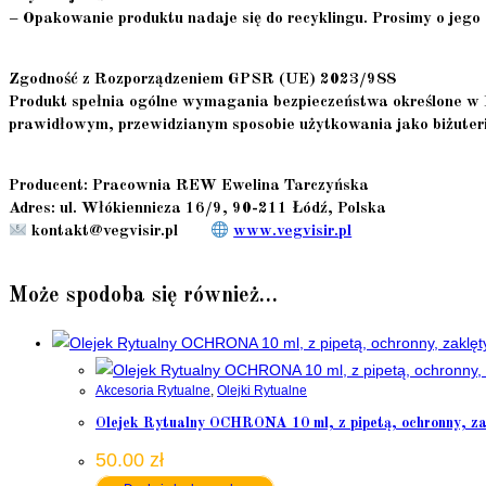
– Opakowanie produktu nadaje się do recyklingu. Prosimy o jego
Zgodność z Rozporządzeniem GPSR (UE) 2023/988
Produkt spełnia ogólne wymagania bezpieczeństwa określone w 
prawidłowym, przewidzianym sposobie użytkowania jako biżuteri
Producent:
Pracownia REW Ewelina Tarczyńska
Adres:
ul. Włókiennicza 16/9, 90-211 Łódź, Polska
kontakt@vegvisir.pl
www.vegvisir.pl
Może spodoba się również…
Akcesoria Rytualne
,
Olejki Rytualne
Olejek Rytualny OCHRONA 10 ml, z pipetą, ochronny, za
50.00
zł