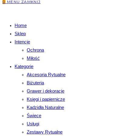
0
MENU
ZAMKNIJ
Home
Sklep
Intencje
Ochrona
Miłość
Kategorie
Akcesoria Rytualne
Biżuteria
Grawer i dekoracje
Księgi i papiernicze
Kadzidła Naturalne
Świece
Usługi
Zestawy Rytualne