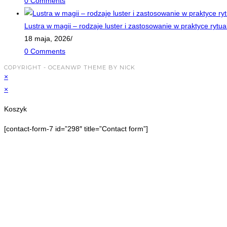
0 Comments
Lustra w magii – rodzaje luster i zastosowanie w praktyce rytua
18 maja, 2026
/
0 Comments
COPYRIGHT - OCEANWP THEME BY NICK
×
×
Koszyk
[contact-form-7 id=”298″ title=”Contact form”]