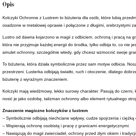
Opis
Kolczyki Ochronne z Lustrem to biżuteria dla osób, które lubią prze
osadzone w metalowej oprawie i połączone z długimi, srebrzystymi za
Lustro od dawna kojarzono w magii z odbiciem, ochroną i pracą na gra
która nie przyjmuje każdej energii do środka, tylko odbija to, co nie
amulet ochronny, szczególnie wtedy, gdy chcesz wzmocnić swoje granic
To biżuteria, która działa symbolicznie przez sam motyw odbicia. Nos
przestrzeni. Lusterka odbijają światło, ruch i otoczenie, dlatego dobr
biżuterię z wyraźnym znaczeniem.
Kolczyki mają wiedźmowy, lekko surowy charakter. Pasują do czerni, 
nosić je jako ozdobę, talizman ochronny albo element rytualnego stroj
Znaczenie magiczne kolczyków z lustrem
– Symbolicznie odbijają niechciane wpływy, cudze spojrzenia i ciężką 
– Wspierają ochronę osobistą i pracę z granicami energetycznymi.
– Nawiązują do magii zwierciadeł, ochrony przed złym okiem i tradycj