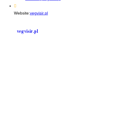
in
your
Website:
vegvisir.pl
application
vegvisir.pl