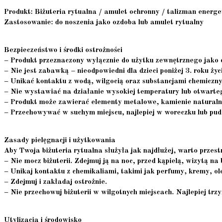
Produkt:
Biżuteria rytualna / amulet ochronny / talizman energe
Zastosowanie:
do noszenia jako ozdoba lub amulet rytualny
Bezpieczeństwo i środki ostrożności
– Produkt przeznaczony wyłącznie do użytku zewnętrznego jako 
– Nie jest zabawką – nieodpowiedni dla dzieci poniżej 3. roku ży
– Unikać kontaktu z wodą, wilgocią oraz substancjami chemiczny
– Nie wystawiać na działanie wysokiej temperatury lub otwarte
– Produkt może zawierać elementy metalowe, kamienie naturalne
– Przechowywać w suchym miejscu, najlepiej w woreczku lub pu
Zasady pielęgnacji i użytkowania
Aby Twoja biżuteria rytualna służyła jak najdłużej, warto przest
–
Nie mocz biżuterii.
Zdejmuj ją na noc, przed kąpielą, wizytą na 
–
Unikaj kontaktu z chemikaliami
, takimi jak perfumy, kremy, ole
–
Zdejmuj i zakładaj ostrożnie.
–
Nie przechowuj biżuterii w wilgotnych miejscach.
Najlepiej trz
Utylizacja i środowisko