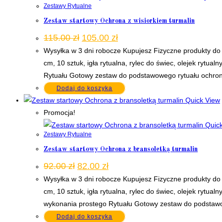
Zestawy Rytualne
Zestaw startowy Ochrona z wisiorkiem turmalin
Pierwotna
Aktualna
115.00
zł
105.00
zł
cena
cena
Wysyłka w 3 dni robocze Kupujesz Fizyczne produkty do 
wynosiła:
wynosi:
115.00 zł.
105.00 zł.
cm, 10 sztuk, igła rytualna, rylec do świec, olejek rytu
Rytuału Gotowy zestaw do podstawowego rytuału ochronn
Dodaj do koszyka
Quick View
Promocja!
Quick
Zestawy Rytualne
Zestaw startowy Ochrona z bransoletką turmalin
Pierwotna
Aktualna
92.00
zł
82.00
zł
cena
cena
Wysyłka w 3 dni robocze Kupujesz Fizyczne produkty do 
wynosiła:
wynosi:
92.00 zł.
82.00 zł.
cm, 10 sztuk, igła rytualna, rylec do świec, olejek rytu
wykonania prostego Rytuału Gotowy zestaw do podstawow
Dodaj do koszyka