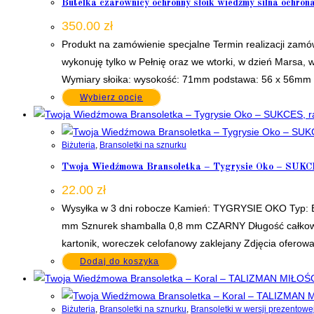
Butelka czarownicy ochronny słoik wiedźmy silna ochron
350.00
zł
Produkt na zamówienie specjalne Termin realizacji zamó
wykonuję tylko w Pełnię oraz we wtorki, w dzień Marsa
Wymiary słoika: wysokość: 71mm podstawa: 56 x 56mm P
Wybierz opcje
Biżuteria
,
Bransoletki na sznurku
Twoja Wiedźmowa Bransoletka – Tygrysie Oko – SUKCES
22.00
zł
Wysyłka w 3 dni robocze Kamień: TYGRYSIE OKO Typ: Bra
mm Sznurek shamballa 0,8 mm CZARNY Długość całkowi
kartonik, woreczek celofanowy zaklejany Zdjęcia oferow
Dodaj do koszyka
Biżuteria
,
Bransoletki na sznurku
,
Bransoletki w wersji prezentowe