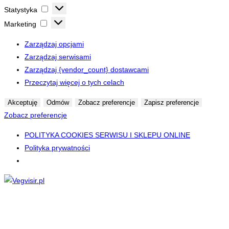
Statystyka
Statystyka
Marketing
Marketing
Zarządzaj opcjami
Zarządzaj serwisami
Zarządzaj {vendor_count} dostawcami
Przeczytaj więcej o tych celach
Akceptuję
Odmów
Zobacz preferencje
Zapisz preferencje
Zobacz preferencje
POLITYKA COOKIES SERWISU I SKLEPU ONLINE
Polityka prywatności
Skip
to
content