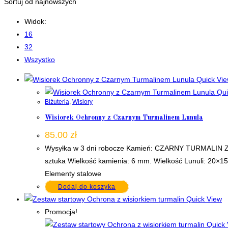
Sortuj od najnowszych
Widok:
16
32
Wszystko
Quick Vi
Qui
Biżuteria
,
Wisiory
Wisiorek Ochronny z Czarnym Turmalinem Lunula
85.00
zł
Wysyłka w 3 dni robocze Kamień: CZARNY TURMALIN Zawi
sztuka Wielkość kamienia: 6 mm. Wielkość Lunuli: 20×1
Elementy stalowe
Dodaj do koszyka
Quick View
Promocja!
Quick 