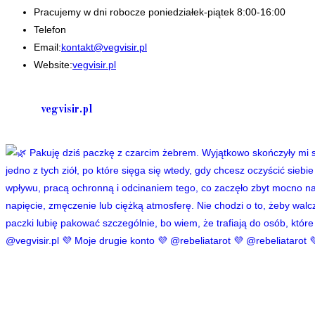
Pracujemy w dni robocze poniedziałek-piątek 8:00-16:00
Telefon
+48 535506601
Opens
Email:
kontakt@vegvisir.pl
in
Website:
vegvisir.pl
your
application
vegvisir.pl