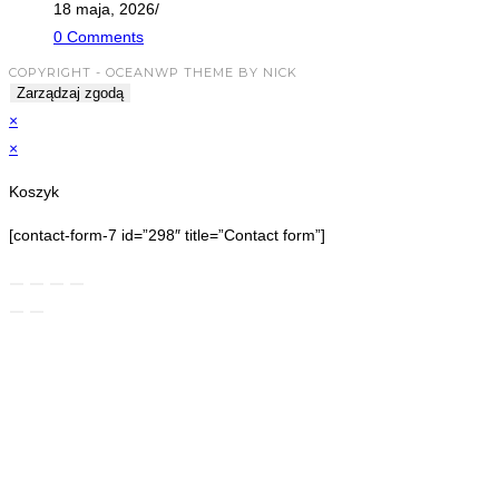
18 maja, 2026
/
0 Comments
COPYRIGHT - OCEANWP THEME BY NICK
Zarządzaj zgodą
×
×
Koszyk
[contact-form-7 id=”298″ title=”Contact form”]