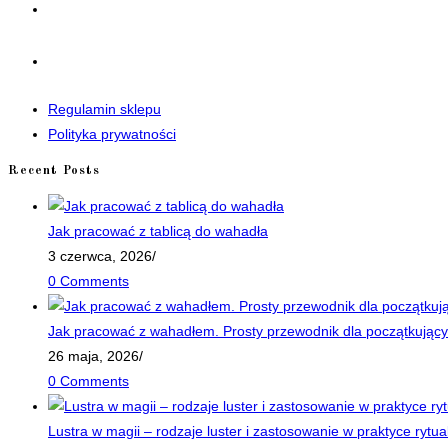
in
a
Opens
new
in
tab
a
Regulamin sklepu
new
Polityka prywatności
tab
Recent Posts
Jak pracować z tablicą do wahadła
3 czerwca, 2026
/
0 Comments
Jak pracować z wahadłem. Prosty przewodnik dla początkujący
26 maja, 2026
/
0 Comments
Lustra w magii – rodzaje luster i zastosowanie w praktyce rytua