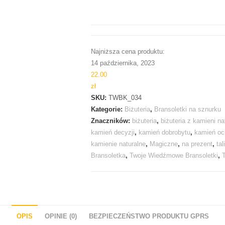
Najniższa cena produktu:
14 października, 2023
22.00
zł
SKU:
TWBK_034
Kategorie:
Biżuteria
,
Bransoletki na sznurku
Znaczników:
biżuteria
,
biżuteria z kamieni na
kamień decyzji
,
kamień dobrobytu
,
kamień oc
kamienie naturalne
,
Magiczne
,
na prezent
,
ta
Bransoletka
,
Twoje Wiedźmowe Bransoletki
,
OPIS
OPINIE (0)
BEZPIECZEŃSTWO PRODUKTU GPRS