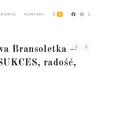
 KONTO
KONTAKT
0
a Bransoletka –
SUKCES, radość,