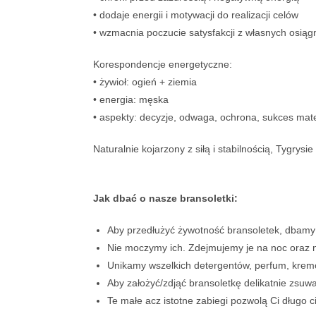
• dodaje energii i motywacji do realizacji celów
• wzmacnia poczucie satysfakcji z własnych osiąg
Korespondencje energetyczne:
• żywioł: ogień + ziemia
• energia: męska
• aspekty: decyzje, odwaga, ochrona, sukces mate
Naturalnie kojarzony z siłą i stabilnością, Tygry
Jak dbać o nasze bransoletki:
Aby przedłużyć żywotność bransoletek, dbamy o
Nie moczymy ich. Zdejmujemy je na noc oraz n
Unikamy wszelkich detergentów, perfum, krem
Aby założyć/zdjąć bransoletkę delikatnie zsuw
Te małe acz istotne zabiegi pozwolą Ci długo c