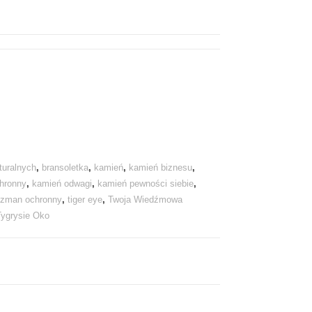
turalnych
,
bransoletka
,
kamień
,
kamień biznesu
,
hronny
,
kamień odwagi
,
kamień pewności siebie
,
lizman ochronny
,
tiger eye
,
Twoja Wiedźmowa
Tygrysie Oko