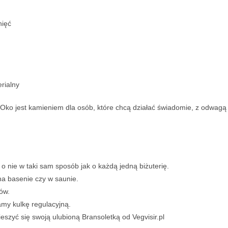
nięć
rialny
sie Oko jest kamieniem dla osób, które chcą działać świadomie, z odwagą
 nie w taki sam sposób jak o każdą jedną biżuterię.
a basenie czy w saunie.
ów.
amy kulkę regulacyjną.
ieszyć się swoją ulubioną Bransoletką od Vegvisir.pl