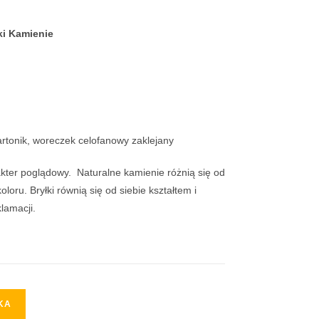
ki Kamienie
tonik, woreczek celofanowy zaklejany
akter poglądowy. Naturalne kamienie różnią się od
loru. Bryłki równią się od siebie kształtem i
lamacji.
KA