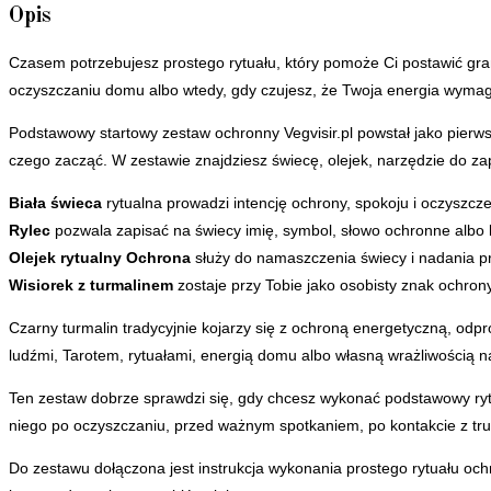
Opis
Czasem potrzebujesz prostego rytuału, który pomoże Ci postawić gran
oczyszczaniu domu albo wtedy, gdy czujesz, że Twoja energia wyma
Podstawowy startowy zestaw ochronny Vegvisir.pl powstał jako pierw
czego zacząć. W zestawie znajdziesz świecę, olejek, narzędzie do za
Biała świeca
rytualna prowadzi intencję ochrony, spokoju i oczyszcze
Rylec
pozwala zapisać na świecy imię, symbol, słowo ochronne albo 
Olejek rytualny Ochrona
służy do namaszczenia świecy i nadania pr
Wisiorek z turmalinem
zostaje przy Tobie jako osobisty znak ochrony
Czarny turmalin tradycyjnie kojarzy się z ochroną energetyczną, odpr
ludźmi, Tarotem, rytuałami, energią domu albo własną wrażliwością n
Ten zestaw dobrze sprawdzi się, gdy chcesz wykonać podstawowy ryt
niego po oczyszczaniu, przed ważnym spotkaniem, po kontakcie z tru
Do zestawu dołączona jest instrukcja wykonania prostego rytuału oc