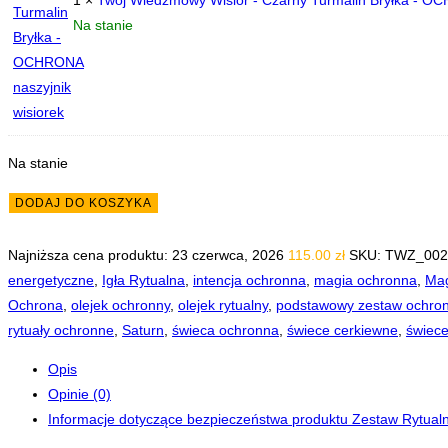
Na stanie
Na stanie
ilość
DODAJ DO KOSZYKA
Zestaw
startowy
Najniższa cena produktu:
23 czerwca, 2026
115.00
zł
SKU:
TWZ_002
Ochrona
energetyczne
,
Igła Rytualna
,
intencja ochronna
,
magia ochronna
,
Mag
z
Ochrona
,
olejek ochronny
,
olejek rytualny
,
podstawowy zestaw ochro
wisiorkiem
rytuały ochronne
,
Saturn
,
świeca ochronna
,
świece cerkiewne
,
świece
turmalin
Opis
Opinie (0)
Informacje dotyczące bezpieczeństwa produktu Zestaw Rytual