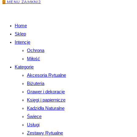
0
MENU
ZAMKNIJ
Home
Sklep
Intencje
Ochrona
Miłość
Kategorie
Akcesoria Rytualne
Biżuteria
Grawer i dekoracje
Księgi i papiernicze
Kadzidła Naturalne
Świece
Usługi
Zestawy Rytualne