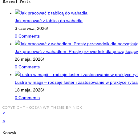
Recent Posts
Jak pracować z tablicą do wahadła
3 czerwca, 2026
/
0 Comments
Jak pracować z wahadłem. Prosty przewodnik dla początkujący
26 maja, 2026
/
0 Comments
Lustra w magii – rodzaje luster i zastosowanie w praktyce rytua
18 maja, 2026
/
0 Comments
COPYRIGHT - OCEANWP THEME BY NICK
×
×
Koszyk