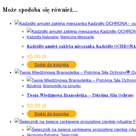
Może spodoba się również…
Kadzidła Naturalne
,
Magiczne Mieszanki
Kadzidło amulet zaklęta mieszanka Kadzidło OCHRONA 
45.00
zł
Dodaj do koszyka
Qu
Biżuteria
,
Bransoletki na sznurku
Twoja Wiedźmowa Bransoletka – Potrójna Siła Ochrony
50.00
zł
Dodaj do koszyka
Akcesoria Rytualne
,
Świeczniki