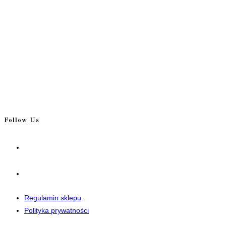
Follow Us
Opens
in
a
Opens
new
in
tab
a
Regulamin sklepu
new
Polityka prywatności
tab