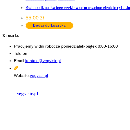
Świecznik na świece cerkiewne proszebne cienkie rytual
55.00
zł
Dodaj do koszyka
Kontakt
Pracujemy w dni robocze poniedziałek-piątek 8:00-16:00
Telefon
+48 535506601
Opens
Email:
kontakt@vegvisir.pl
in
your
application
Website:
vegvisir.pl
vegvisir.pl