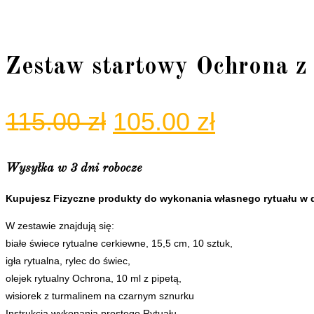
Zestaw startowy Ochrona z
Pierwotna
Aktualna
115.00
zł
105.00
zł
cena
cena
wynosiła:
wynosi:
Wysyłka w 3 dni robocze
115.00 zł.
105.00 zł
Kupujesz Fizyczne produkty do wykonania własnego rytuału w
W zestawie znajdują się:
białe świece rytualne cerkiewne, 15,5 cm, 10 sztuk,
igła rytualna, rylec do świec,
olejek rytualny Ochrona, 10 ml z pipetą,
wisiorek z turmalinem na czarnym sznurku
Instrukcja wykonania prostego Rytuału