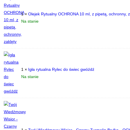
1 ×
Olejek Rytualny OCHRONA 10 ml, z pipetą, ochronny, z
Na stanie
1 ×
Igła rytualna Rylec do świec gwóźdź
Na stanie
1 ×
Twój Wiedźmowy Wisior - Czarny Turmalin Bryłka - OC