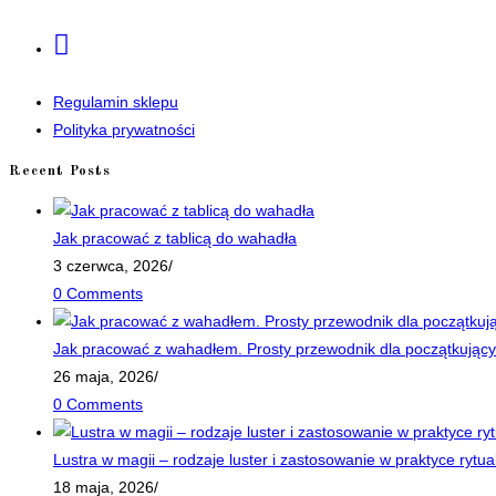
a
Opens
new
in
tab
a
Regulamin sklepu
new
Polityka prywatności
tab
Recent Posts
Jak pracować z tablicą do wahadła
3 czerwca, 2026
/
0 Comments
Jak pracować z wahadłem. Prosty przewodnik dla początkujący
26 maja, 2026
/
0 Comments
Lustra w magii – rodzaje luster i zastosowanie w praktyce rytua
18 maja, 2026
/