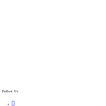
Follow Us
Opens
in