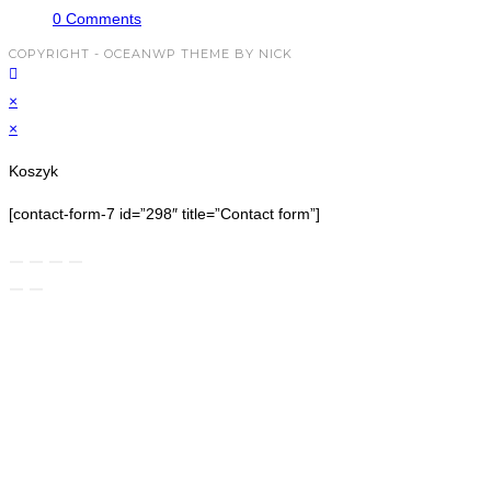
0 Comments
COPYRIGHT - OCEANWP THEME BY NICK
×
×
Koszyk
[contact-form-7 id=”298″ title=”Contact form”]