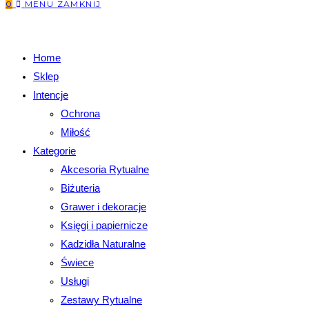
0
MENU
ZAMKNIJ
Home
Sklep
Intencje
Ochrona
Miłość
Kategorie
Akcesoria Rytualne
Biżuteria
Grawer i dekoracje
Księgi i papiernicze
Kadzidła Naturalne
Świece
Usługi
Zestawy Rytualne