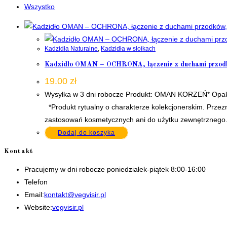
Wszystko
Kadzidła Naturalne
,
Kadzidła w słoikach
Kadzidło OMAN – OCHRONA, łączenie z duchami przodkó
19.00
zł
Wysyłka w 3 dni robocze Produkt: OMAN KORZEŃ* Opakow
*Produkt rytualny o charakterze kolekcjonerskim. Przezn
zastosowań kosmetycznych ani do użytku zewnętrznego. 
Dodaj do koszyka
Kontakt
Pracujemy w dni robocze poniedziałek-piątek 8:00-16:00
Telefon
+48 535506601
Opens
Email:
kontakt@vegvisir.pl
in
Website:
vegvisir.pl
your
application