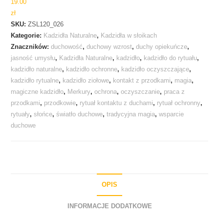
19.00
zł
SKU:
ZSL120_026
Kategorie:
Kadzidła Naturalne
,
Kadzidła w słoikach
Znaczników:
duchowość
,
duchowy wzrost
,
duchy opiekuńcze
,
jasność umysłu
,
Kadzidła Naturalne
,
kadzidło
,
kadzidło do rytuału
,
kadzidło naturalne
,
kadzidło ochronne
,
kadzidło oczyszczające
,
kadzidło rytualne
,
kadzidło ziołowe
,
kontakt z przodkami
,
magia
,
magiczne kadzidło
,
Merkury
,
ochrona
,
oczyszczanie
,
praca z
przodkami
,
przodkowie
,
rytuał kontaktu z duchami
,
rytuał ochronny
,
rytuały
,
słońce
,
światło duchowe
,
tradycyjna magia
,
wsparcie
duchowe
OPIS
INFORMACJE DODATKOWE