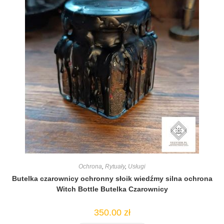
Ochrona
,
Rytuały
,
Usługi
Butelka czarownicy ochronny słoik wiedźmy silna ochrona
Witch Bottle Butelka Czarownicy
350.00
zł