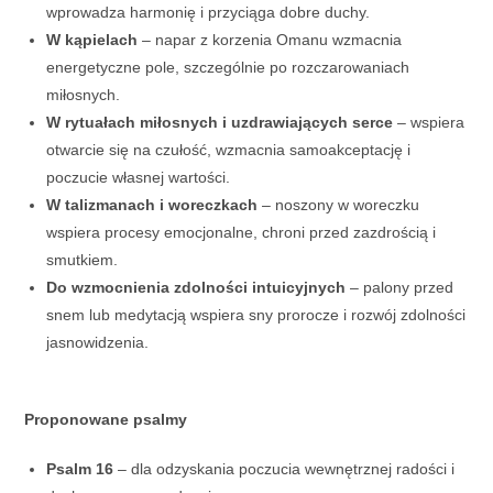
wprowadza harmonię i przyciąga dobre duchy.
W kąpielach
– napar z korzenia Omanu wzmacnia
energetyczne pole, szczególnie po rozczarowaniach
miłosnych.
W rytuałach miłosnych i uzdrawiających serce
– wspiera
otwarcie się na czułość, wzmacnia samoakceptację i
poczucie własnej wartości.
W talizmanach i woreczkach
– noszony w woreczku
wspiera procesy emocjonalne, chroni przed zazdrością i
smutkiem.
Do wzmocnienia zdolności intuicyjnych
– palony przed
snem lub medytacją wspiera sny prorocze i rozwój zdolności
jasnowidzenia.
Proponowane psalmy
Psalm 16
– dla odzyskania poczucia wewnętrznej radości i