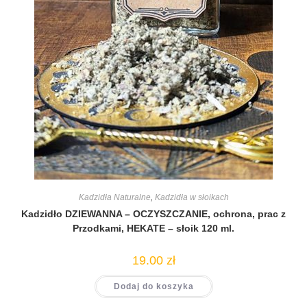
Kadzidła Naturalne
,
Kadzidła w słoikach
Kadzidło DZIEWANNA – OCZYSZCZANIE, ochrona, prac z
Przodkami, HEKATE – słoik 120 ml.
19.00
zł
Dodaj do koszyka