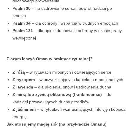
duchowego prowadzenia
Psalm 30
– na uzdrowienie serca i powrót nadziei po
smutku
Psalm 34
– dla ochrony i wsparcia w trudnych emocjach
Psalm 121
– dla opieki duchowej i ochrony w czasie pracy
wewnętrznej
Z czym łączyć Oman w praktyce rytualnej?
Z różą
– w rytuałach miłosnych i otwierających serce
Z hyzopem
– w oczyszczających kąpielach emocjonalnych
Z lawendą
– dla ukojenia, snów i uzdrowienia ducha
Z mirrą lub żywicą olibanową (frankincense)
– do
kadzideł przywołujących duchy przodków
Z jaśminem
– w rytuałach wzmacniających intuicję i kobiecą
energię
Jak stosujemy magię ziół (na przykładzie Omanu)