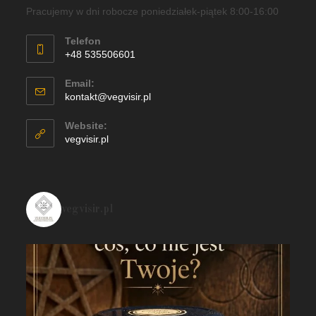
Pracujemy w dni robocze poniedziałek-piątek 8:00-16:00
Telefon
+48 535506601
Email:
kontakt@vegvisir.pl
Website:
vegvisir.pl
vegvisir.pl