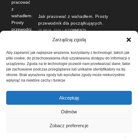
Jak pracować z wahadłem. Prosty
przewodnik dla początkujących.
26 MAJA, 2026
/
0 COMMENTS
Zarządzaj zgodą
Aby zapewnić jak najlepsze wrażenia, korzystamy z technologii, takich jak
pliki cookie, do przechowywania i/lub uzyskiwania dostępu do informacji o
urządzeniu. Zgoda na te technologie pozwoli nam przetwarzać dane, takie
jak zachowanie podczas przeglądania lub unikalne identyfikatory na tej
stronie. Brak wyrażenia zgody lub wycofanie zgody może niekorzystnie
wpłynąć na niektóre cechy i funkcje.
Lustra w magii – rodzaje luster i
zastosowanie w praktyce rytualnej
Akceptuję
18 MAJA, 2026
/
0 COMMENTS
Odmów
Zobacz preferencje