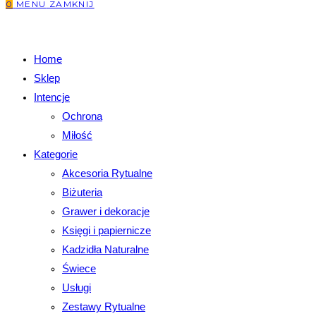
0
MENU
ZAMKNIJ
Home
Sklep
Intencje
Ochrona
Miłość
Kategorie
Akcesoria Rytualne
Biżuteria
Grawer i dekoracje
Księgi i papiernicze
Kadzidła Naturalne
Świece
Usługi
Zestawy Rytualne