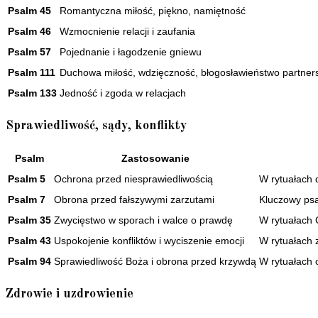
Psalm 45
Romantyczna miłość, piękno, namiętność
Psalm 46
Wzmocnienie relacji i zaufania
Psalm 57
Pojednanie i łagodzenie gniewu
Psalm 111
Duchowa miłość, wdzięczność, błogosławieństwo partner
Psalm 133
Jedność i zgoda w relacjach
Sprawiedliwość, sądy, konflikty
Psalm
Zastosowanie
Psalm 5
Ochrona przed niesprawiedliwością
W rytuałach 
Psalm 7
Obrona przed fałszywymi zarzutami
Kluczowy ps
Psalm 35
Zwycięstwo w sporach i walce o prawdę
W rytuałach 
Psalm 43
Uspokojenie konfliktów i wyciszenie emocji
W rytuałach 
Psalm 94
Sprawiedliwość Boża i obrona przed krzywdą
W rytuałach 
Zdrowie i uzdrowienie