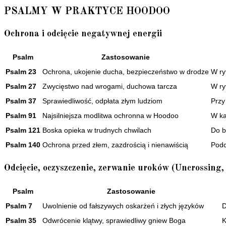
PSALMY W PRAKTYCE HOODOO
Ochrona i odcięcie negatywnej energii
Psalm
Zastosowanie
Psalm 23
Ochrona, ukojenie ducha, bezpieczeństwo w drodze
W ry
Psalm 27
Zwycięstwo nad wrogami, duchowa tarcza
W ry
Psalm 37
Sprawiedliwość, odpłata złym ludziom
Przy
Psalm 91
Najsilniejsza modlitwa ochronna w Hoodoo
W ka
Psalm 121
Boska opieka w trudnych chwilach
Do b
Psalm 140
Ochrona przed złem, zazdrością i nienawiścią
Podc
Odcięcie, oczyszczenie, zerwanie uroków (Uncrossing,
Psalm
Zastosowanie
Psalm 7
Uwolnienie od fałszywych oskarżeń i złych języków
D
Psalm 35
Odwrócenie klątwy, sprawiedliwy gniew Boga
K