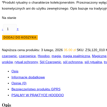
*Produkt rytualny o charakterze kolekcjonerskim. Przeznaczony wyłąc
kosmetycznych ani do użytku zewnętrznego. Opis bazuje na tradycyjn
Na stanie
ilość
-
+
Czarna
DODAJ DO KOSZYKA
Sól
Czarownic
Najniższa cena produktu:
3 lutego, 2026
35.00
zł
SKU:
ZSL120_010
do
czarownic
,
czarownice
,
Hoodoo
,
magia
,
magia psalmiczna
,
Magiczne
rytuałów
uroków
,
rytuał ochronny
,
Sól Czarownic
,
sól ochronna
,
sól rytualna
,
tr
-
OCHRONA,
Opis
odbijanie,
Informacje dodatkowe
oczyszczanie
Opinie (0)
-
Bezpieczeństwo produktu GPRS
słoik
PSALMY W PRAKTYCE HOODOO
120
ml
Opis