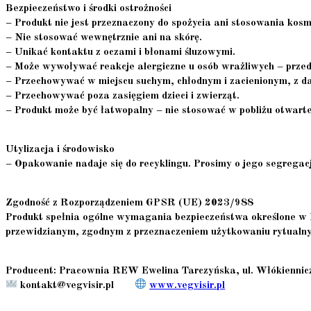
Bezpieczeństwo i środki ostrożności
– Produkt nie jest przeznaczony do spożycia ani stosowania kos
– Nie stosować wewnętrznie ani na skórę.
– Unikać kontaktu z oczami i błonami śluzowymi.
– Może wywoływać reakcje alergiczne u osób wrażliwych – przed 
– Przechowywać w miejscu suchym, chłodnym i zacienionym, z dal
– Przechowywać poza zasięgiem dzieci i zwierząt.
– Produkt może być łatwopalny – nie stosować w pobliżu otwart
Utylizacja i środowisko
– Opakowanie nadaje się do recyklingu. Prosimy o jego segregacj
Zgodność z Rozporządzeniem GPSR (UE) 2023/988
Produkt spełnia ogólne wymagania bezpieczeństwa określone w 
przewidzianym, zgodnym z przeznaczeniem użytkowaniu rytualn
Producent:
Pracownia REW Ewelina Tarczyńska, ul. Włókiennicz
kontakt@vegvisir.pl
www.vegvisir.pl