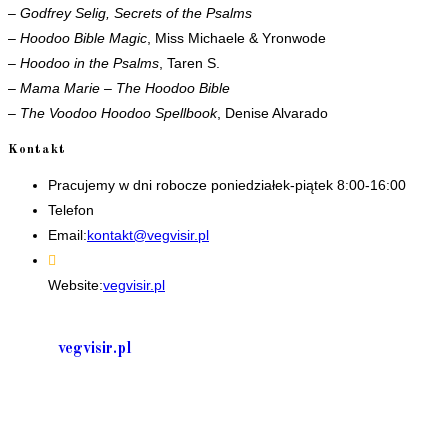
–
Godfrey Selig, Secrets of the Psalms
–
Hoodoo Bible Magic
, Miss Michaele & Yronwode
–
Hoodoo in the Psalms
, Taren S.
–
Mama Marie – The Hoodoo Bible
–
The Voodoo Hoodoo Spellbook
, Denise Alvarado
Kontakt
Pracujemy w dni robocze poniedziałek-piątek 8:00-16:00
Telefon
+48 535506601
Opens
Email:
kontakt@vegvisir.pl
in
your
Website:
vegvisir.pl
application
vegvisir.pl