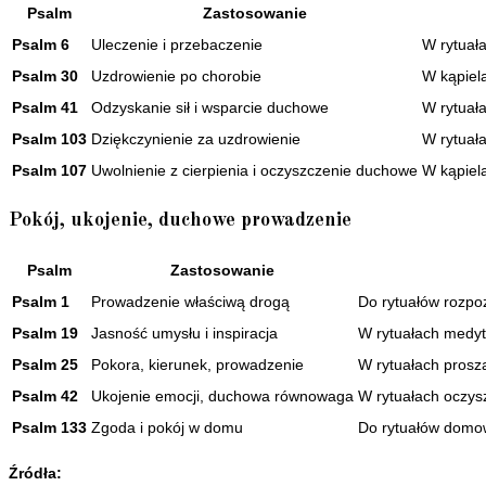
Psalm
Zastosowanie
Psalm 6
Uleczenie i przebaczenie
W rytuała
Psalm 30
Uzdrowienie po chorobie
W kąpiel
Psalm 41
Odzyskanie sił i wsparcie duchowe
W rytuał
Psalm 103
Dziękczynienie za uzdrowienie
W rytuał
Psalm 107
Uwolnienie z cierpienia i oczyszczenie duchowe
W kąpiel
Pokój, ukojenie, duchowe prowadzenie
Psalm
Zastosowanie
Psalm 1
Prowadzenie właściwą drogą
Do rytuałów rozpoz
Psalm 19
Jasność umysłu i inspiracja
W rytuałach medyt
Psalm 25
Pokora, kierunek, prowadzenie
W rytuałach prosz
Psalm 42
Ukojenie emocji, duchowa równowaga
W rytuałach oczys
Psalm 133
Zgoda i pokój w domu
Do rytuałów domow
Źródła: