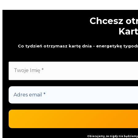
Chcesz ot
Kar
Co tydzień otrzymasz kartę dnia - energetykę tygodn
Obiecujemy, że nigdy nie będziem