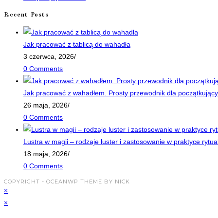
tab
Recent Posts
Jak pracować z tablicą do wahadła
3 czerwca, 2026
/
0 Comments
Jak pracować z wahadłem. Prosty przewodnik dla początkujący
26 maja, 2026
/
0 Comments
Lustra w magii – rodzaje luster i zastosowanie w praktyce rytua
18 maja, 2026
/
0 Comments
COPYRIGHT - OCEANWP THEME BY NICK
×
×