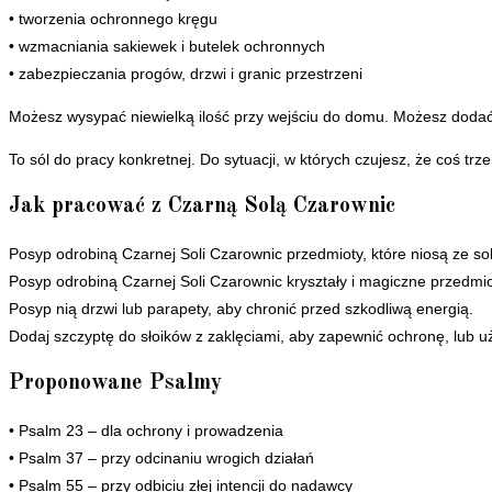
• tworzenia ochronnego kręgu
• wzmacniania sakiewek i butelek ochronnych
• zabezpieczania progów, drzwi i granic przestrzeni
Możesz wysypać niewielką ilość przy wejściu do domu. Możesz dodać 
To sól do pracy konkretnej. Do sytuacji, w których czujesz, że coś trz
Jak pracować z Czarną Solą Czarownic
Posyp odrobiną Czarnej Soli Czarownic przedmioty, które niosą ze 
Posyp odrobiną Czarnej Soli Czarownic kryształy i magiczne przedmiot
Posyp nią drzwi lub parapety, aby chronić przed szkodliwą energią.
Dodaj szczyptę do słoików z zaklęciami, aby zapewnić ochronę, lub u
Proponowane Psalmy
• Psalm 23 – dla ochrony i prowadzenia
• Psalm 37 – przy odcinaniu wrogich działań
• Psalm 55 – przy odbiciu złej intencji do nadawcy