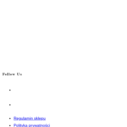
Follow Us
Opens
in
a
Opens
new
in
tab
a
Regulamin sklepu
new
Polityka prywatności