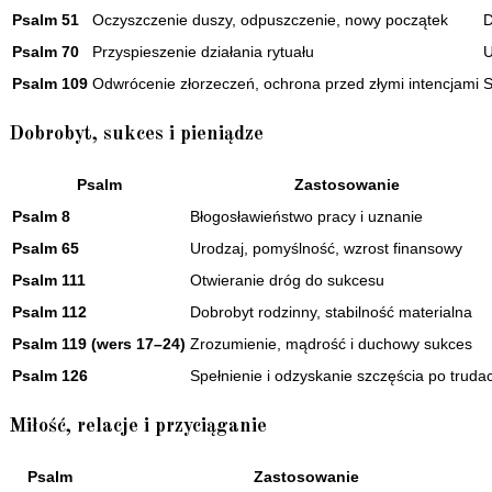
Psalm 51
Oczyszczenie duszy, odpuszczenie, nowy początek
D
Psalm 70
Przyspieszenie działania rytuału
U
Psalm 109
Odwrócenie złorzeczeń, ochrona przed złymi intencjami
S
Dobrobyt, sukces i pieniądze
Psalm
Zastosowanie
Psalm 8
Błogosławieństwo pracy i uznanie
Psalm 65
Urodzaj, pomyślność, wzrost finansowy
Psalm 111
Otwieranie dróg do sukcesu
Psalm 112
Dobrobyt rodzinny, stabilność materialna
Psalm 119 (wers 17–24)
Zrozumienie, mądrość i duchowy sukces
Psalm 126
Spełnienie i odzyskanie szczęścia po truda
Miłość, relacje i przyciąganie
Psalm
Zastosowanie