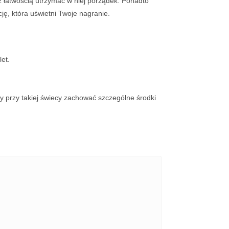
 łatwością utrzymać w niej porządek. Ponadto
ję, która uświetni Twoje nagranie.
et.
y przy takiej świecy zachować szczególne środki