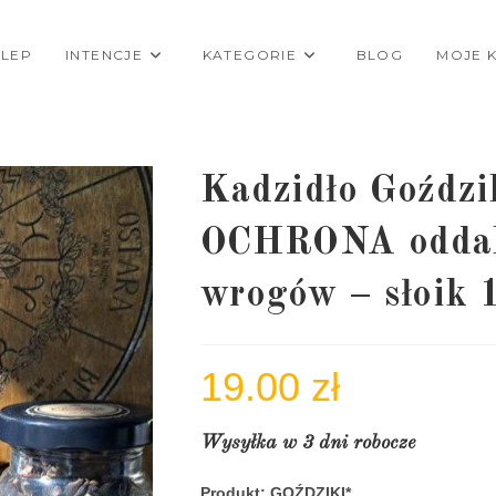
KLEP
INTENCJE
KATEGORIE
BLOG
MOJE 
Kadzidło Goździ
OCHRONA oddalen
wrogów – słoik 
19.00
zł
Wysyłka w 3 dni robocze
Produkt: GOŹDZIKI*