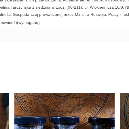
ia zaprzestania ich przetwarzania. Administratorem danych osobowych
lina Tarczyńska z siedzibą w Łodzi (90-211), ul. Włókiennicza 16/9
ałalności Gospodarczej prowadzonej przez Ministra Rozwoju, Pracy i Tech
dpowiedź)
(wymagane)