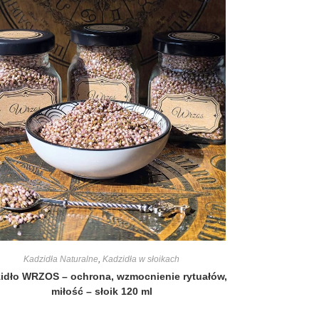
Kadzidła Naturalne
,
Kadzidła w słoikach
idło WRZOS – ochrona, wzmocnienie rytuałów,
miłość – słoik 120 ml