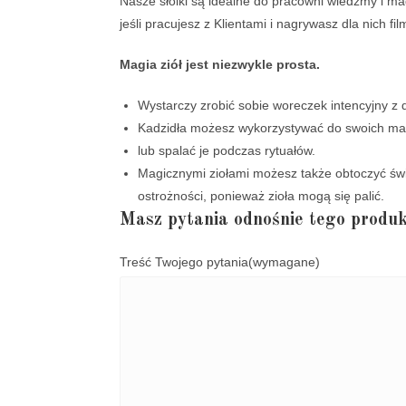
Nasze słoiki są idealne do pracowni wiedźmy i m
jeśli pracujesz z Klientami i nagrywasz dla nich 
Magia ziół jest niezwykle prosta.
Wystarczy zrobić sobie woreczek intencyjny z 
Kadzidła możesz wykorzystywać do swoich ma
lub spalać je podczas rytuałów.
Magicznymi ziołami możesz także obtoczyć świ
ostrożności, ponieważ zioła mogą się palić.
Masz pytania odnośnie tego produk
Treść Twojego pytania
(wymagane)