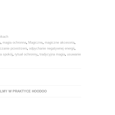
oikach
a
,
magia ochronna
,
Magiczne
,
magiczne akcesoria
,
zanie przestrzeni
,
odpychanie negatywnej energii
,
na spokój
,
rytuał ochronny
,
tradycyjna magia
,
usuwanie
LMY W PRAKTYCE HOODOO