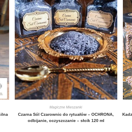
Magiczne Mieszanki
ilna
Czarna Sól Czarownic do rytuałów – OCHRONA,
Kadz
odbijanie, oczyszczanie – słoik 120 ml