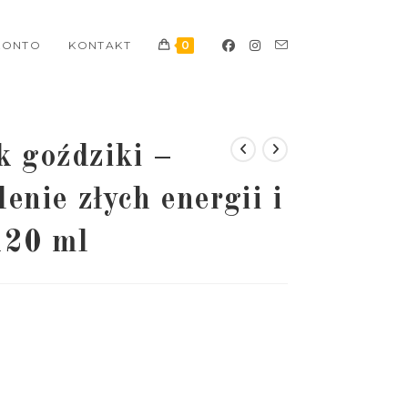
KONTO
KONTAKT
0
k goździki –
ie złych energii i
120 ml