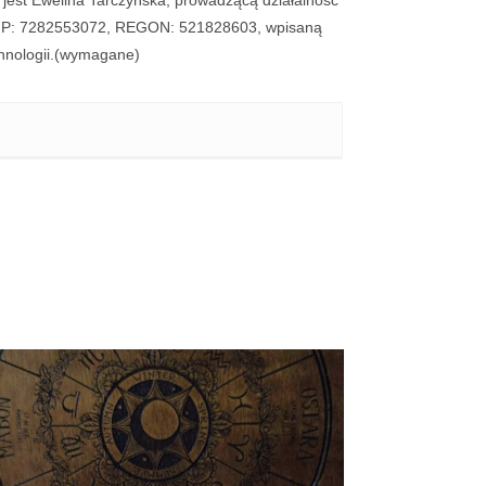
 jest Ewelina Tarczyńska, prowadzącą działalność
, NIP: 7282553072, REGON: 521828603, wpisaną
nologii.
(wymagane)