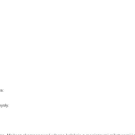
wa:
ysły.