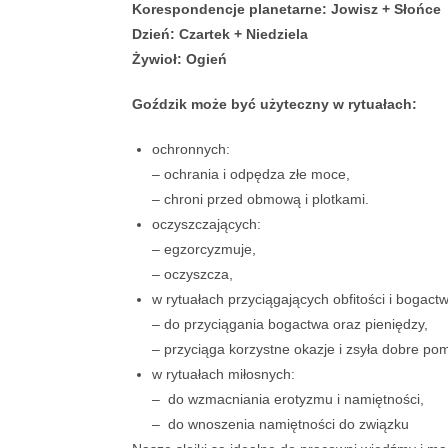
Korespondencje planetarne: Jowisz + Słońce
Dzień: Czartek + Niedziela
Żywioł: Ogień
Goździk może być użyteczny w rytuałach:
ochronnych:
– ochrania i odpędza złe moce,
– chroni przed obmową i plotkami.
oczyszczających:
– egzorcyzmuje,
– oczyszcza,
w rytuałach przyciągających obfitości i bogact
– do przyciągania bogactwa oraz pieniędzy,
– przyciąga korzystne okazje i zsyła dobre pom
w rytuałach miłosnych:
–
do wzmacniania erotyzmu i namiętności,
– do wnoszenia namiętności do związku