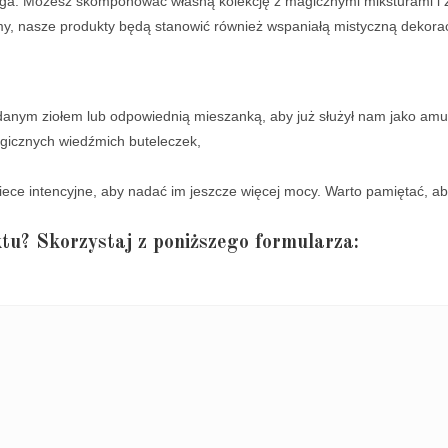
aga. Możesz skomponować własną kolekcję z magicznymi miksturami i z
filmy, nasze produkty będą stanowić również wspaniałą mistyczną dekorac
danym ziołem lub odpowiednią mieszanką, aby już służył nam jako amul
gicznych wiedźmich buteleczek,
ece intencyjne, aby nadać im jeszcze więcej mocy. Warto pamiętać, ab
tu? Skorzystaj z poniższego formularza: