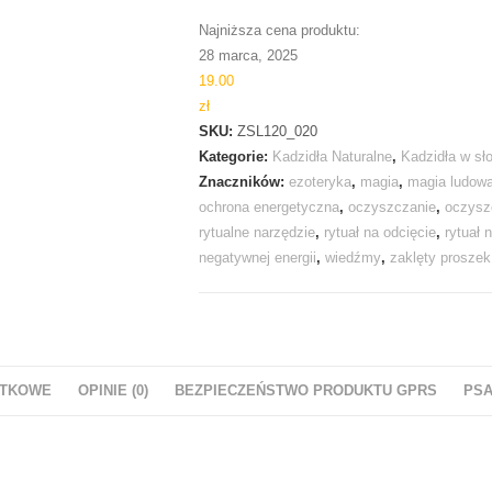
Najniższa cena produktu:
28 marca, 2025
19.00
zł
SKU:
ZSL120_020
Kategorie:
Kadzidła Naturalne
,
Kadzidła w sł
Znaczników:
ezoteryka
,
magia
,
magia ludow
ochrona energetyczna
,
oczyszczanie
,
oczyszc
rytualne narzędzie
,
rytuał na odcięcie
,
rytuał 
negatywnej energii
,
wiedźmy
,
zaklęty proszek
ATKOWE
OPINIE (0)
BEZPIECZEŃSTWO PRODUKTU GPRS
PSA