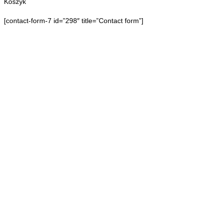
Koszyk
[contact-form-7 id=”298″ title=”Contact form”]