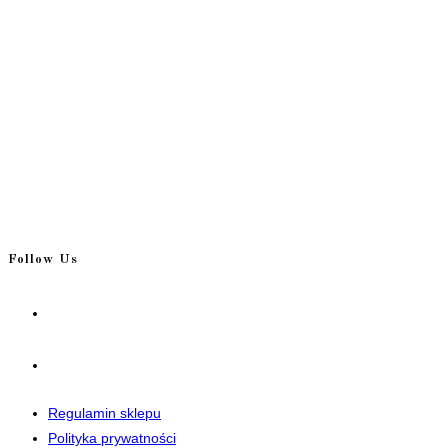
Follow Us
Opens
in
a
Opens
new
in
tab
a
Regulamin sklepu
new
Polityka prywatności
tab