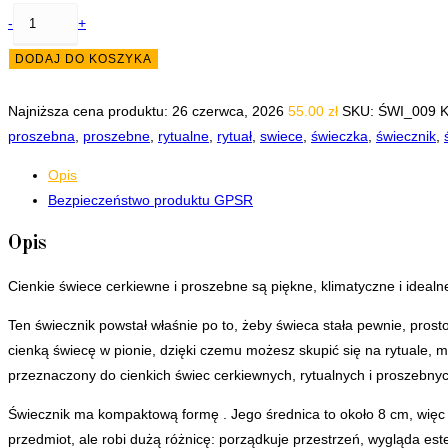
ilość
-
+
Świecznik
DODAJ DO KOSZYKA
na
świece
Najniższa cena produktu:
26 czerwca, 2026
55.00
zł
SKU:
ŚWI_009
K
cerkiewne
proszebna
,
proszebne
,
rytualne
,
rytuał
,
swiece
,
świeczka
,
świecznik
,
proszebne
cienkie
Opis
rytualne
Bezpieczeństwo produktu GPSR
Ornament
Opis
Cienkie świece cerkiewne i proszebne są piękne, klimatyczne i idealn
Ten świecznik powstał właśnie po to, żeby świeca stała pewnie, prost
cienką świecę w pionie, dzięki czemu możesz skupić się na rytuale, mod
przeznaczony do cienkich świec cerkiewnych, rytualnych i proszebny
Świecznik ma kompaktową formę . Jego średnica to około 8 cm, więc ni
przedmiot, ale robi dużą różnicę: porządkuje przestrzeń, wygląda est