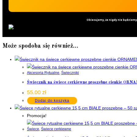
Obiecujemy, że nigdy nie będziem
Może spodoba się również…
Akcesoria Rytualne
,
Świeczniki
Świecznik na świece cerkiewne proszebne cienkie OR
55.00
zł
Dodaj do koszyka
Promocja!
Świece
,
Świece cerkiewne