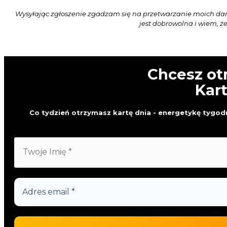
Wysyłając zgłoszenie zgadzam się na przetwarzanie moich da
jest dobrowolna i wiem, ż
Chcesz ot
Kar
Co tydzień otrzymasz kartę dnia - energetykę tygodn