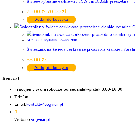
Świece rytualne cerkiewne 15,5 cm BIAŁE proszebne 
Pierwotna
Aktualna
75.00
zł
70.00
zł
cena
cena
Dodaj do koszyka
wynosiła:
wynosi:
75.00 zł.
70.00 zł.
Akcesoria Rytualne
,
Świeczniki
Świecznik na świece cerkiewne proszebne cienkie rytua
55.00
zł
Dodaj do koszyka
Kontakt
Pracujemy w dni robocze poniedziałek-piątek 8:00-16:00
Telefon
+48 535506601
Opens
Email:
kontakt@vegvisir.pl
in
your
Website:
vegvisir.pl
application