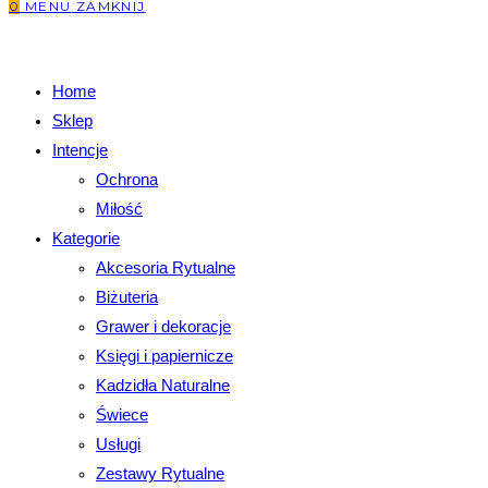
0
MENU
ZAMKNIJ
Home
Sklep
Intencje
Ochrona
Miłość
Kategorie
Akcesoria Rytualne
Biżuteria
Grawer i dekoracje
Księgi i papiernicze
Kadzidła Naturalne
Świece
Usługi
Zestawy Rytualne