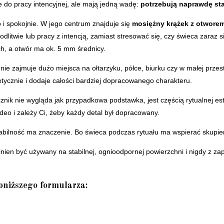
e do pracy intencyjnej, ale mają jedną wadę:
potrzebują naprawdę st
o i spokojnie. W jego centrum znajduje się
mosiężny krążek z otwore
litwie lub pracy z intencją, zamiast stresować się, czy świeca zaraz się
ch, a otwór ma ok. 5 mm średnicy.
e zajmuje dużo miejsca na ołtarzyku, półce, biurku czy w małej przest
etycznie i dodaje całości bardziej dopracowanego charakteru.
ik nie wygląda jak przypadkowa podstawka, jest częścią rytualnej est
ideo i zależy Ci, żeby każdy detal był dopracowany.
stabilność ma znaczenie. Bo świeca podczas rytuału ma wspierać skupien
ien być używany na stabilnej, ognioodpornej powierzchni i nigdy z z
oniższego formularza: