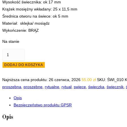
Wysokość świecznika: ok 17 mm
Krążek mosiężny wkładany: 25 x 11,5 mm
Średnica otworu na świece: ok 5 mm
Materiał: sklejka/ mosiądz
Wykończenie: BRĄZ
Na stanie
ilość
Świecznik
DODAJ DO KOSZYKA
na
świece
Najniższa cena produktu:
26 czerwca, 2026
55.00
zł
SKU:
ŚWI_010
K
cerkiewne
proszebna
,
proszebne
,
rytualne
,
rytuał
,
swiece
,
świeczka
,
świecznik
,
proszebne
cienkie
Opis
rytualne
Bezpieczeństwo produktu GPSR
PROMIENIE
Opis