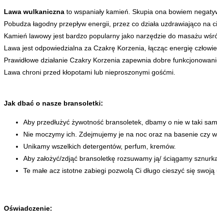
Lawa wulkaniczna
to wspaniały kamień. Skupia ona bowiem negatyw
Pobudza łagodny przepływ energii, przez co działa uzdrawiająco na c
Kamień lawowy jest bardzo popularny jako narzędzie do masażu wśród
Lawa jest odpowiedzialna za Czakrę Korzenia, łącząc energię człowie
Prawidłowe działanie Czakry Korzenia zapewnia dobre funkcjonowani
Lawa chroni przed kłopotami lub nieproszonymi gośćmi.
Jak dbać o nasze bransoletki:
Aby przedłużyć żywotność bransoletek, dbamy o nie w taki sam 
Nie moczymy ich. Zdejmujemy je na noc oraz na basenie czy w
Unikamy wszelkich detergentów, perfum, kremów.
Aby założyć/zdjąć bransoletkę rozsuwamy ją/ ściągamy sznurk
Te małe acz istotne zabiegi pozwolą Ci długo cieszyć się swoją 
Oświadczenie: