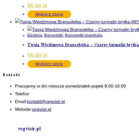
55.00
zł
Wybierz opcje
Biżuteria
,
Bransoletki
,
Bransoletki shamballa
Twoja Wiedźmowa Bransoletka – Czarny turmalin br
55.00
zł
Wybierz opcje
Kontakt
Pracujemy w dni robocze poniedziałek-piątek 8:00-16:00
Telefon
+48 535506601
Opens
Email:
kontakt@vegvisir.pl
in
Website:
vegvisir.pl
your
application
vegvisir.pl