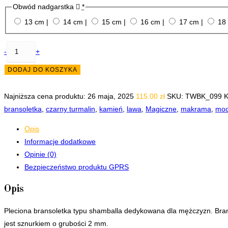
Obwód nadgarstka
*
13 cm |
14 cm |
15 cm |
16 cm |
17 cm |
18
ilość
-
+
Twoja
DODAJ DO KOSZYKA
Wiedźmowa
Bransoletka
Najniższa cena produktu:
26 maja, 2025
115.00
zł
SKU:
TWBK_099
K
-
bransoletka
,
czarny turmalin
,
kamień
,
lawa
,
Magiczne
,
makrama
,
mo
Czarny
turmalin
Opis
bryłka
Informacje dodatkowe
kulki
Opinie (0)
DUŻA
Bezpieczeństwo produktu GPRS
MĘSKA
damska
Opis
OCHRONA
Pleciona bransoletka typu shamballa dedykowana dla mężczyzn. Bra
jest sznurkiem o grubości 2 mm.