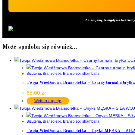
Obiecujemy, że nigdy nie będziem
Może spodoba się również…
Biżuteria
,
Bransoletki
,
Bransoletki shamballa
Twoja Wiedźmowa Bransoletka – Czarny turmalin b
65.00
zł
Wybierz opcje
Biżuteria
,
Bransoletki
,
Bransoletki shamballa
Twoja Wiedźmowa Bransoletka – Onyks MĘSKA – S