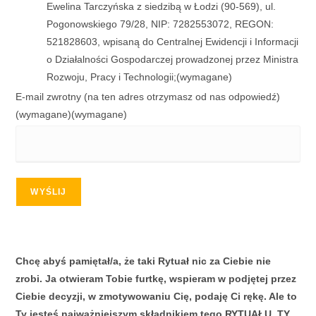
Ewelina Tarczyńska z siedzibą w Łodzi (90-569), ul.
Pogonowskiego 79/28, NIP: 7282553072, REGON:
521828603, wpisaną do Centralnej Ewidencji i Informacji
o Działalności Gospodarczej prowadzonej przez Ministra
Rozwoju, Pracy i Technologii;
(wymagane)
E-mail zwrotny (na ten adres otrzymasz od nas odpowiedź)
(wymagane)
(wymagane)
WYŚLIJ
Chcę abyś pamiętał/a, że taki Rytuał nic za Ciebie nie
zrobi. Ja otwieram Tobie furtkę, wspieram w podjętej przez
Ciebie decyzji, w zmotywowaniu Cię, podaję Ci rękę. Ale to
Ty jesteś najważniejszym składnikiem tego RYTUAŁU. TY