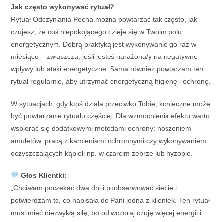
Jak często wykonywać rytuał?
Rytuał Odczyniania Pecha można powtarzać tak często, jak
czujesz, że coś niepokojącego dzieje się w Twoim polu
energetycznym. Dobrą praktyką jest wykonywanie go raz w
miesiącu – zwłaszcza, jeśli jesteś narażona/y na negatywne
wpływy lub ataki energetyczne. Sama również powtarzam ten
rytuał regularnie, aby utrzymać energetyczną higienę i ochronę.
W sytuacjach, gdy ktoś działa przeciwko Tobie, konieczne może
być powtarzanie rytuału częściej. Dla wzmocnienia efektu warto
wspierać się dodatkowymi metodami ochrony: noszeniem
amuletów, pracą z kamieniami ochronnymi czy wykonywaniem
oczyszczających kąpieli np. w czarcim żebrze lub hyzopie.
Głos Klientki:
„Chciałam poczekać dwa dni i poobserwować siebie i
potwierdzam to, co napisała do Pani jedna z klientek. Ten rytuał
musi mieć niezwykłą siłę, bo od wczoraj czuję więcej energii i