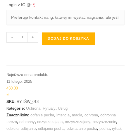
Login z IG @:
*
-
+
DODAJ DO KOSZYKA
Najniższa cena produktu:
11 lutego, 2025
450.00
zł
SKU:
RYTŚW_013
Kategorie:
Ochrona
,
Rytuały
,
Usługi
Znaczników:
cofanie pecha
,
intencja
,
magia
,
ochrona
,
ochronna
tarcza
,
ochronny
,
oczyszczająco
,
oczyszczający
,
oczyszczanie
,
odbicie
,
odbijanie
,
odbijanie pecha
,
odwracanie pecha
,
pecha
,
rytuał
,