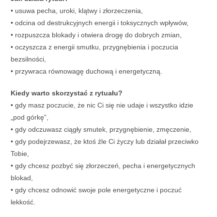
• usuwa pecha, uroki, klątwy i złorzeczenia,
• odcina od destrukcyjnych energii i toksycznych wpływów,
• rozpuszcza blokady i otwiera drogę do dobrych zmian,
• oczyszcza z energii smutku, przygnębienia i poczucia
bezsilności,
• przywraca równowagę duchową i energetyczną.
Kiedy warto skorzystać z rytuału?
• gdy masz poczucie, że nic Ci się nie udaje i wszystko idzie
„pod górkę”,
• gdy odczuwasz ciągły smutek, przygnębienie, zmęczenie,
• gdy podejrzewasz, że ktoś źle Ci życzy lub działał przeciwko
Tobie,
• gdy chcesz pozbyć się złorzeczeń, pecha i energetycznych
blokad,
• gdy chcesz odnowić swoje pole energetyczne i poczuć
lekkość.