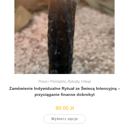
Praca i Pieniądze
,
Rytuały
,
Usługi
Zamówienie Indywidualne Rytuał ze Świecą Intencyjną –
przyciąganie finanse dobrobyt
90.00
zł
Wybierz opcje