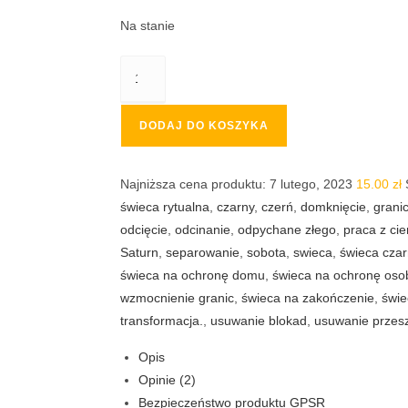
Na stanie
ilość
Świece
cerkiewne
DODAJ DO KOSZYKA
rytualne
15,5
cm
Najniższa cena produktu:
7 lutego, 2023
15.00
zł
CZARNE
świeca rytualna
,
czarny
,
czerń
,
domknięcie
,
grani
proszebne
odcięcie
,
odcinanie
,
odpychane złego
,
praca z ci
-
Saturn
,
separowanie
,
sobota
,
swieca
,
świeca cza
10
świeca na ochronę domu
,
świeca na ochronę osob
sztuk
wzmocnienie granic
,
świeca na zakończenie
,
świe
-
transformacja.
,
usuwanie blokad
,
usuwanie przes
ochrona,
Opis
odcięcie,
Opinie (2)
usuwanie
Bezpieczeństwo produktu GPSR
blokad