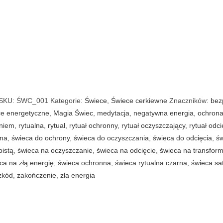
SKU:
ŚWC_001
Kategorie:
Świece
,
Świece cerkiewne
Znaczników:
bez
ce energetyczne
,
Magia Świec
,
medytacja
,
negatywna energia
,
ochron
eniem
,
rytualna
,
rytuał
,
rytuał ochronny
,
rytuał oczyszczający
,
rytuał odci
rna
,
świeca do ochrony
,
świeca do oczyszczania
,
świeca do odcięcia
,
św
istą
,
świeca na oczyszczanie
,
świeca na odcięcie
,
świeca na transfor
ca na złą energię
,
świeca ochronna
,
świeca rytualna czarna
,
świeca sa
zkód
,
zakończenie
,
zła energia