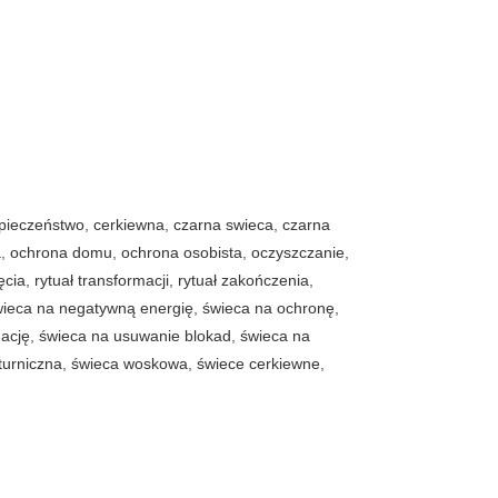
pieczeństwo
,
cerkiewna
,
czarna swieca
,
czarna
a
,
ochrona domu
,
ochrona osobista
,
oczyszczanie
,
ęcia
,
rytuał transformacji
,
rytuał zakończenia
,
ieca na negatywną energię
,
świeca na ochronę
,
mację
,
świeca na usuwanie blokad
,
świeca na
turniczna
,
świeca woskowa
,
świece cerkiewne
,