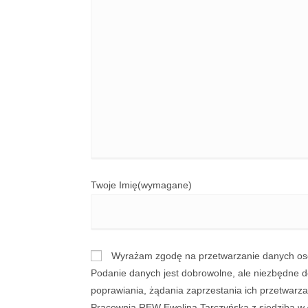
Twoje Imię
(wymagane)
Wyrażam zgodę na przetwarzanie danych oso
Podanie danych jest dobrowolne, ale niezbędne d
poprawiania, żądania zaprzestania ich przetwarz
Pracownia REW Ewelina Tarczyńska z siedzibą w Ł