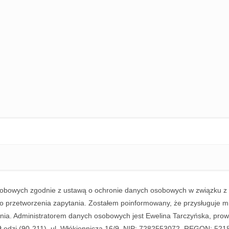
bowych zgodnie z ustawą o ochronie danych osobowych w związku z w
o przetworzenia zapytania. Zostałem poinformowany, że przysługuje m
ania. Administratorem danych osobowych jest Ewelina Tarczyńska, pro
odzi (90-211), ul. Włókiennicza 16/9, NIP: 7282553072, REGON: 5218