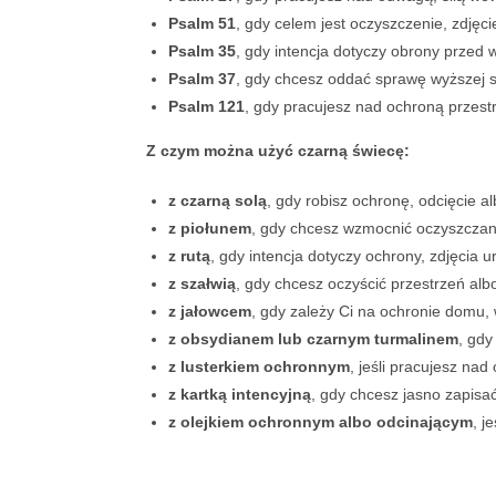
Psalm 51
, gdy celem jest oczyszczenie, zdjęci
Psalm 35
, gdy intencja dotyczy obrony przed
Psalm 37
, gdy chcesz oddać sprawę wyższej si
Psalm 121
, gdy pracujesz nad ochroną przest
Z czym można użyć czarną świecę:
z czarną solą
, gdy robisz ochronę, odcięcie a
z piołunem
, gdy chcesz wzmocnić oczyszczani
z rutą
, gdy intencja dotyczy ochrony, zdjęcia u
z szałwią
, gdy chcesz oczyścić przestrzeń al
z jałowcem
, gdy zależy Ci na ochronie domu,
z obsydianem lub czarnym turmalinem
, gdy
z lusterkiem ochronnym
, jeśli pracujesz nad
z kartką intencyjną
, gdy chcesz jasno zapisa
z olejkiem ochronnym albo odcinającym
, j