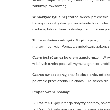
zaburzają równowagę.
W praktyce rytualnej
czarna świeca jest chętni
barierę oraz odzyskać poczucie kontroli nad wła
osobistej lub zamknięcia dostępu temu, co nie pow
To także świeca odcięcia.
Wspiera pracę nad uwol
martwym punkcie. Pomaga symbolicznie zakończyć et
Czerń jest również kolorem transformacji.
W ryt
w których trzeba postawić wyraźną granicę, zrobić
Czarna świeca sprzyja także skupieniu, refleks
po czasie przeciążenia lub chaosu. To świeca dla 
Proponowane psalmy:
Psalm 91
, gdy intencja dotyczy ochrony, osł
Psalm 27
, gdy pracujesz nad odwagą, siłą we