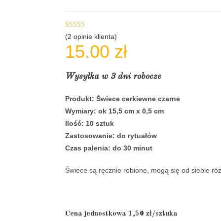
Oceniony
2
(
2
opinie klienta)
15.00
zł
5.00
na 5 na
podstawie
ocen
Wysyłka w 3 dni robocze
klientów
Produkt: Świece cerkiewne czarne
Wymiary: ok 15,5 cm x 0,5 cm
Ilość: 10 sztuk
Zastosowanie: do rytuałów
Czas palenia: do 30 minut
Świece są ręcznie robione, mogą się od siebie róż
Cena jednostkowa 1,50 zł/sztuka