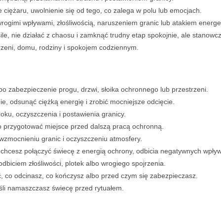
e ciężaru, uwolnienie się od tego, co zalega w polu lub emocjach.
 wrogimi wpływami, złośliwością, naruszeniem granic lub atakiem energ
le, nie działać z chaosu i zamknąć trudny etap spokojnie, ale stanowc
rzeni, domu, rodziny i spokojem codziennym.
lbo zabezpieczenie progu, drzwi, słoika ochronnego lub przestrzeni.
e, odsunąć ciężką energię i zrobić mocniejsze odcięcie.
roku, oczyszczenia i postawienia granicy.
bo przygotować miejsce przed dalszą pracą ochronną.
 wzmocnieniu granic i oczyszczeniu atmosfery.
 chcesz połączyć świecę z energią ochrony, odbicia negatywnych wpływów
 odbiciem złośliwości, plotek albo wrogiego spojrzenia.
ć, co odcinasz, co kończysz albo przed czym się zabezpieczasz.
eśli namaszczasz świecę przed rytuałem.