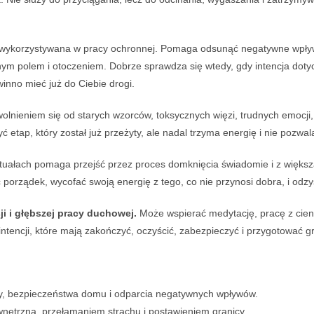
e wykorzystywana w pracy ochronnej. Pomaga odsunąć negatywne wpływ
snym polem i otoczeniem. Dobrze sprawdza się wtedy, gdy intencja do
inno mieć już do Ciebie drogi.
nieniem się od starych wzorców, toksycznych więzi, trudnych emocji, ob
ap, który został już przeżyty, ale nadal trzyma energię i nie pozwala
uałach pomaga przejść przez proces domknięcia świadomie i z większ
 porządek, wycofać swoją energię z tego, co nie przynosi dobra, i odzy
ji i głębszej pracy duchowej.
Może wspierać medytację, pracę z cie
intencji, które mają zakończyć, oczyścić, zabezpieczyć i przygotować 
ony, bezpieczeństwa domu i odparcia negatywnych wpływów.
wnętrzną, przełamaniem strachu i postawieniem granicy.