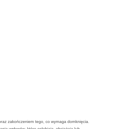
ną oraz zakończeniem tego, co wymaga domknięcia.
ania wpływów, które osłabiają, obciążają lub