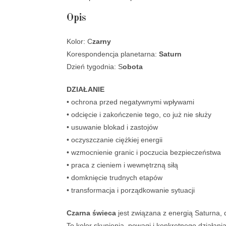
Opis
Kolor: C
zarny
Korespondencja planetarna:
Saturn
Dzień tygodnia: S
obota
DZIAŁANIE
• ochrona przed negatywnymi wpływami
• odcięcie i zakończenie tego, co już nie służy
• usuwanie blokad i zastojów
• oczyszczanie ciężkiej energii
• wzmocnienie granic i poczucia bezpieczeństwa
• praca z cieniem i wewnętrzną siłą
• domknięcie trudnych etapów
• transformacja i porządkowanie sytuacji
Czarna świeca
jest związana z energią Saturna, 
To kolor skupienia, powagi i konkretnego działani