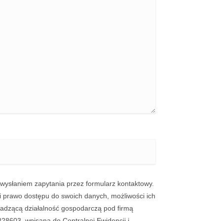
ysłaniem zapytania przez formularz kontaktowy.
i prawo dostępu do swoich danych, możliwości ich
wadzącą działalność gospodarczą pod firmą
28603, wpisaną do Centralnej Ewidencji i