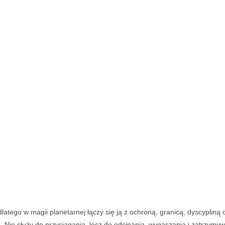
dlatego w magii planetarnej łączy się ją z ochroną, granicą, dyscypli
a. Nie służy do przyciągania, lecz do odcinania, wygaszania i zatrzymyw